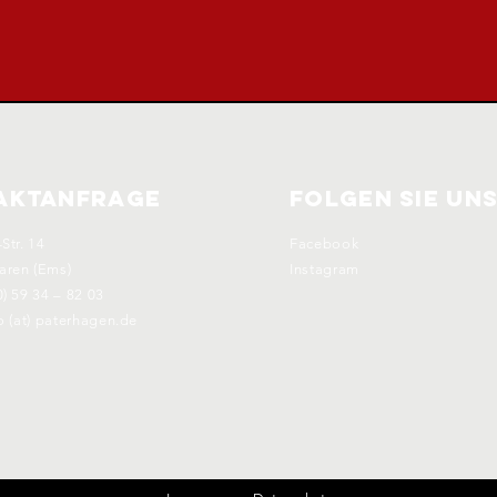
aktanfrage
Folgen sie un
Str. 14
Facebook
aren (Ems)
Instagram
0) 59 34 – 82 03
fo (at) paterhagen.de