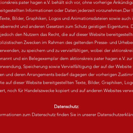
tionskreis pater hagen e.V. behält sich vor, ohne vorherige Ankünd
itgestellten Informationen oder Daten jederzeit vorzunehmen.Der I
 Texte, Bilder, Graphiken, Logos und Animationsdateien sowie auch 
eberrecht und anderen Gesetzen zum Schutz geistigen Eigentums. De
jedoch den Nutzern das Recht, die auf dieser Website bereitgestellt
blizistischen Zwecken im Rahmen des geltenden Presse- und Urheber
erwenden, zu speichern und zu vervielfältigen, wobei der aktionskrei
nannt und ein Belegexemplar dem aktionskreis pater hagen e.V. zur 
rwendung, Speicherung sowie Vervielfältigung der auf der Websit
en und deren Arrangements bedarf dagegen der vorherigen Zustimm
ie auf dieser Website bereitgestellten Texte, Bilder, Graphiken, Log
ert, noch für Handelszwecke kopiert und auf anderen Websites verw
Datenschutz:
ormationen zum Datenschutz finden Sie in unserer Datenschutzerklä