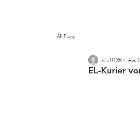
All Posts
info111080
4. Apr.
0
EL-Kurier v